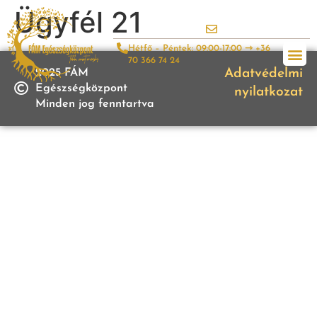
Ügyfél 21
Hétfő – Péntek: 09:00-17:00 ⇾ +36
70 366 74 24
2025 FÁM
Adatvédelmi
Egészségközpont
nyilatkozat
Minden jog fenntartva