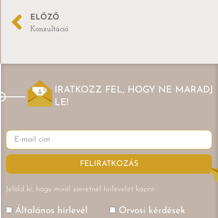
ELŐZŐ
Konzultáció
IRATKOZZ FEL, HOGY NE MARADJ
LE!
FELIRATKOZÁS
Jelöld ki, hogy miről szeretnél hírlevelet kapni:
Általános hírlevél
Orvosi kérdések