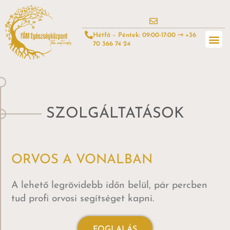
Hétfő – Péntek: 09:00-17:00 ⇾ +36
70 366 74 24
SZOLGÁLTATÁSOK
ORVOS A VONALBAN
A lehető legrövidebb időn belül, pár percben
tud profi orvosi segítséget kapni.
FOGLALÁS