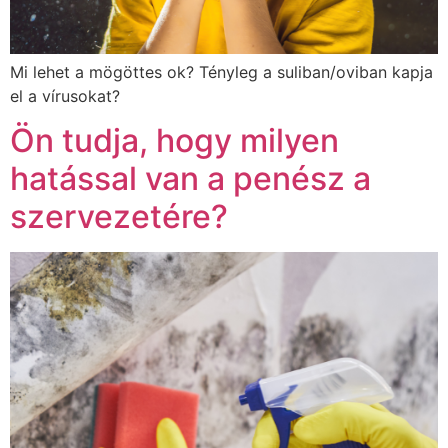
Mi lehet a mögöttes ok? Tényleg a suliban/oviban kapja
el a vírusokat?
Ön tudja, hogy milyen
hatással van a penész a
szervezetére?