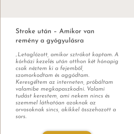
Stroke után – Amikor van
A
remény a gyógyulásra
„Letaglózott, amikor sztrókot kaptam. A
K
kórházi kezelés után otthon két hónapig
k
csak néztem ki a fejemből,
a
szomorkodtam és aggódtam.
a
Keresgéltem az interneten, próbáltam
V
valamibe megkapaszkodni. Valami
t
tudást kerestem, ami nekem nincs és
f
szemmel láthatóan azoknak az
n
orvosoknak sincs, akikkel összehozott a
e
sors.