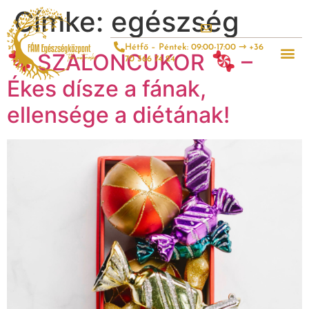
Címke:
egészség
Hétfő – Péntek: 09:00-17:00 ⇾ +36
SZALONCUKOR
–
70 366 74 24
Ékes dísze a fának,
ellensége a diétának!