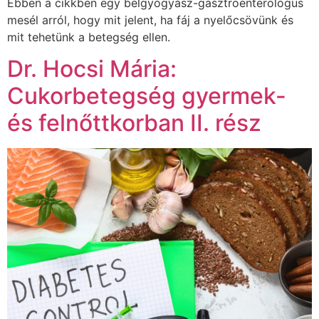
Ebben a cikkben egy belgyógyász-gasztroenterológus
mesél arról, hogy mit jelent, ha fáj a nyelőcsövünk és
mit tehetünk a betegség ellen.
Dr. Hocsi Mária:
Cukorbetegség gyermek-
és felnőttkorban II. rész