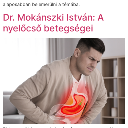
alaposabban belemerülni a témába.
Dr. Mokánszki István: A
nyelőcső betegségei