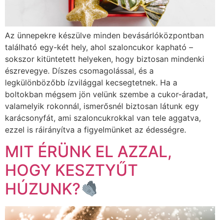
Az ünnepekre készülve minden bevásárlóközpontban
található egy-két hely, ahol szaloncukor kapható –
sokszor kitüntetett helyeken, hogy biztosan mindenki
észrevegye. Díszes csomagolással, és a
legkülönbözőbb ízvilággal kecsegtetnek. Ha a
boltokban mégsem jön velünk szembe a cukor-áradat,
valamelyik rokonnál, ismerősnél biztosan látunk egy
karácsonyfát, ami szaloncukrokkal van tele aggatva,
ezzel is ráirányítva a figyelmünket az édességre.
MIT ÉRÜNK EL AZZAL,
HOGY KESZTYŰT
HÚZUNK?