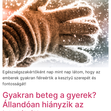
Egészségszakértőként nap mint nap látom, hogy az
emberek gyakran félreértik a kesztyű szerepét és
fontosságát!
Gyakran beteg a gyerek?
Állandóan hiányzik az