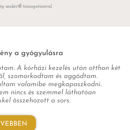
ség szakértő támogatásával
mény a gyógyulásra
ptam. A kórházi kezelés után otthon két
ből, szomorkodtam és aggódtam.
báltam valamibe megkapaszkodni.
em nincs és szemmel láthatóan
kel összehozott a sors.
VEBBEN