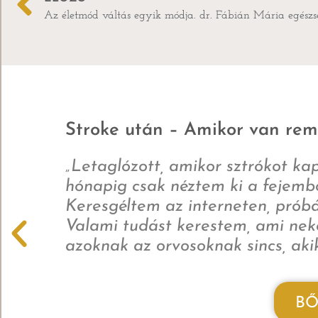
Az életmód váltás egyik módja. dr. Fábián Mária egész
Stroke után – Amikor van re
„Letaglózott, amikor sztrókot ka
hónapig csak néztem ki a fejem
Keresgéltem az interneten, pró
Valami tudást kerestem, ami nek
azoknak az orvosoknak sincs, akik
BŐ