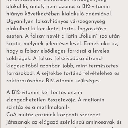
alakul ki, amely nem azonos a B12-vitamin
hiánya következtében kialakuló anémiával.
Ugyanilyen folsavhiányos vérszegénység
alakulhat ki kecsketej tartós fogyasztása
esetén. A folsav nevét a latin „folium” szó után
kapta, melynek jelentése: levél. Ennek oka az,
hogy a folsav elsődleges forrásai a leveles
zöldségek. A folsav felszívódása étrend-
kiegészítőből azonban jobb, mint természetes
forrásokból. A sejtekbe történő felvételéhez és
raktározásához B12-vitamin szükséges.
A B12-vitamin két fontos enzim
elengedhetetlen összetevője. A metionin
szintáz és a metilmalonil–
CoA mutáz enzimek központi szerepet
játszanak az elágazó szénláncú aminosavak és