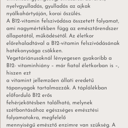
nyelvgyulladás, gyulladás az ajkak
nyálkahártyáján, korai őszülés.
A B12-vitamin felszívódása összetett folyamat,
ami nagymértékben függ az emésztőrendszer
állapotától, működésétől. Az életkor
előrehaladtával a B12-vitamin felszívódásának
hatékonysága csökken.
Vegetáriánusoknál lényegesen gyakoribb a
B12- vitaminhiány – már fiatal életkorban is –,
hiszen ezt
a vitamint jellemzően állati eredetű
tápanyagok tartalmazzák. A táplálékban
előforduló B12 erős
fehérjekötésben található, melynek
szétbontásához egészséges emésztési
folyamatokra, megfelelő
mennyiségű emésztő enzimre van szükség. A