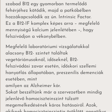
szabad B12 egy gyomorban termelődő
fehérjéhez kötődik, majd a patkóbélben
hozzákapcsolódik az ún. Intrinsic Factor.
Ez a B12-IF komplex képes arra – megfelelő
mennyiségű kalcium jelenlétében –, hogy
felszívódjon a vékonybélben.
Megfelelő laboratóriumi vizsgálatokkal
alacsony B12- szintet találtak
vegetáriánusoknál, időseknél, B12-
felszívódási zavar esetén, időskori szellemi
hanyatlás állapotában, preszenilis demenciák
esetében, mint
amilyen az Alzheimer kór.
Sokat beszéltünk már a szervezetben mindig
jelenlévő homociszteinszint túlzott
megemelkedésének káros hatásairól. Azok,
akiknek homociszteinszintje öröklött, genetikus