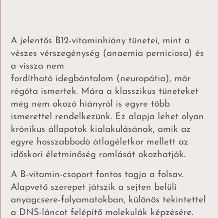
A jelentős B12-vitaminhiány tünetei, mint a
vészes vérszegénység (anaemia perniciosa) és
a vissza nem
fordítható idegbántalom (neuropátia), már
régóta ismertek. Mára a klasszikus tüneteket
még nem okozó hiányról is egyre több
ismerettel rendelkezünk. Ez alapja lehet olyan
krónikus állapotok kialakulásának, amik az
egyre hosszabbodó átlagéletkor mellett az
időskori életminőség romlását okozhatják.
A B-vitamin-csoport fontos tagja a folsav.
Alapvető szerepet játszik a sejten belüli
anyagcsere-folyamatokban, különös tekintettel
a DNS-láncot felépítő molekulák képzésére.