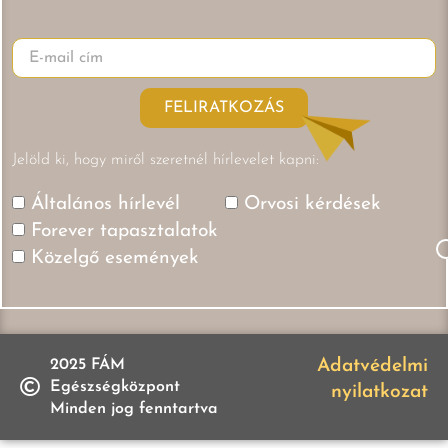
FELIRATKOZÁS
Jelöld ki, hogy miről szeretnél hírlevelet kapni:
Általános hírlevél
Orvosi kérdések
Forever tapasztalatok
Közelgő események
2025 FÁM
Adatvédelmi
Egészségközpont
nyilatkozat
Minden jog fenntartva