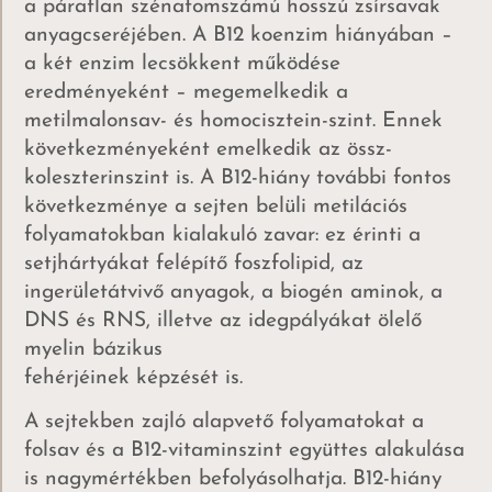
a páratlan szénatomszámú hosszú zsírsavak
anyagcseréjében. A B12 koenzim hiányában –
a két enzim lecsökkent működése
eredményeként – megemelkedik a
metilmalonsav- és homocisztein-szint. Ennek
következményeként emelkedik az össz-
koleszterinszint is. A B12-hiány további fontos
következménye a sejten belüli metilációs
folyamatokban kialakuló zavar: ez érinti a
setjhártyákat felépítő foszfolipid, az
ingerületátvivő anyagok, a biogén aminok, a
DNS és RNS, illetve az idegpályákat ölelő
myelin bázikus
fehérjéinek képzését is.
A sejtekben zajló alapvető folyamatokat a
folsav és a B12-vitaminszint együttes alakulása
is nagymértékben befolyásolhatja. B12-hiány