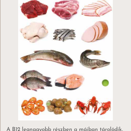
A B12 legnagyobb részben a májban tárolódik.