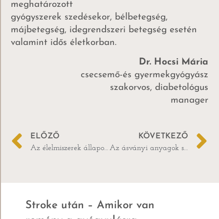
meghatározott
gyógyszerek szedésekor, bélbetegség,
májbetegség, idegrendszeri betegség esetén
valamint idős életkorban.
Dr. Hocsi Mária
csecsemő-és gyermekgyógyász
szakorvos, diabetológus
manager
ELŐZŐ
KÖVETKEZŐ
Az élelmiszerek állapota Magyarországon – dr Márai Géza, agrár professzor
Az ásványi anyagok szerepe a táplálkozásban
Stroke után – Amikor van
A