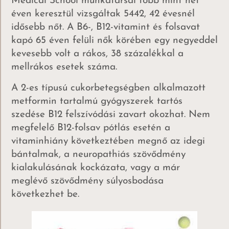
Medical School munkatársai több mint hét
éven keresztül vizsgáltak 5442, 42 évesnél
idősebb nőt. A B6-, B12-vitamint és folsavat
kapó 65 éven felüli nők körében egy negyeddel
kevesebb volt a rákos, 38 százalékkal a
mellrákos esetek száma.
A 2-es típusú cukorbetegségben alkalmazott
metformin tartalmú gyógyszerek tartós
szedése B12 felszívódási zavart okozhat. Nem
megfelelő B12-folsav pótlás esetén a
vitaminhiány következtében megnő az idegi
bántalmak, a neuropathiás szövődmény
kialakulásának kockázata, vagy a már
meglévő szövődmény súlyosbodása
következhet be.