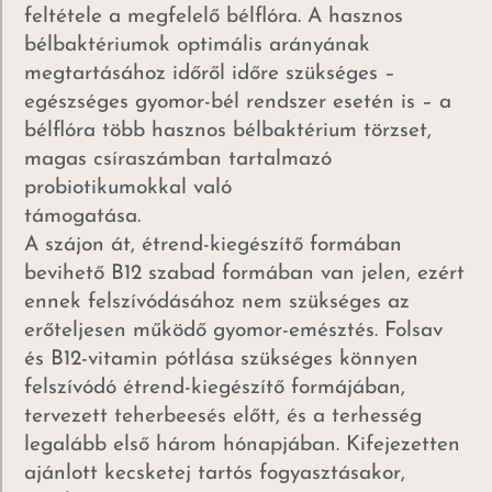
feltétele a megfelelő bélflóra. A hasznos
bélbaktériumok optimális arányának
megtartásához időről időre szükséges –
egészséges gyomor-bél rendszer esetén is – a
bélflóra több hasznos bélbaktérium törzset,
magas csíraszámban tartalmazó
probiotikumokkal való
támogatása.
A szájon át, étrend-kiegészítő formában
bevihető B12 szabad formában van jelen, ezért
ennek felszívódásához nem szükséges az
erőteljesen működő gyomor-emésztés. Folsav
és B12-vitamin pótlása szükséges könnyen
felszívódó étrend-kiegészítő formájában,
tervezett teherbeesés előtt, és a terhesség
legalább első három hónapjában. Kifejezetten
ajánlott kecsketej tartós fogyasztásakor,