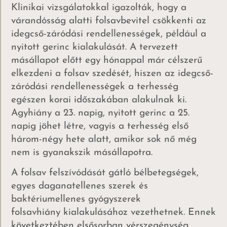
Klinikai vizsgálatokkal igazolták, hogy a
várandósság alatti folsavbevitel csökkenti az
idegcső-záródási rendellenességek, például a
nyitott gerinc kialakulását. A tervezett
másállapot előtt egy hónappal már célszerű
elkezdeni a folsav szedését, hiszen az idegcső-
záródási rendellenességek a terhesség
egészen korai időszakában alakulnak ki.
Agyhiány a 23. napig, nyitott gerinc a 25.
napig jöhet létre, vagyis a terhesség első
három-négy hete alatt, amikor sok nő még
nem is gyanakszik másállapotra.
A folsav felszívódását gátló bélbetegségek,
egyes daganatellenes szerek és
baktériumellenes gyógyszerek
folsavhiány kialakulásához vezethetnek. Ennek
következtében elsősorban vérszegénység