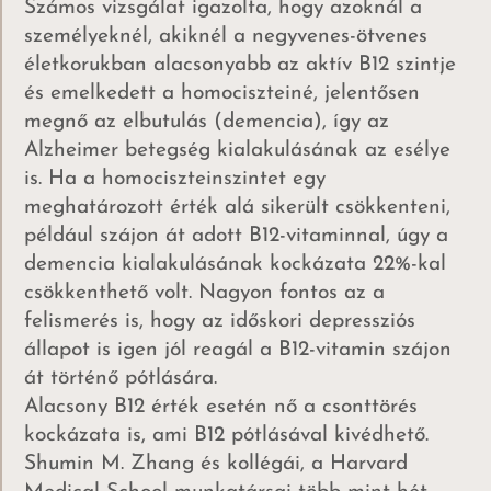
Számos vizsgálat igazolta, hogy azoknál a
személyeknél, akiknél a negyvenes-ötvenes
életkorukban alacsonyabb az aktív B12 szintje
és emelkedett a homociszteiné, jelentősen
megnő az elbutulás (demencia), így az
Alzheimer betegség kialakulásának az esélye
is. Ha a homociszteinszintet egy
meghatározott érték alá sikerült csökkenteni,
például szájon át adott B12-vitaminnal, úgy a
demencia kialakulásának kockázata 22%-kal
csökkenthető volt. Nagyon fontos az a
felismerés is, hogy az időskori depressziós
állapot is igen jól reagál a B12-vitamin szájon
át történő pótlására.
Alacsony B12 érték esetén nő a csonttörés
kockázata is, ami B12 pótlásával kivédhető.
Shumin M. Zhang és kollégái, a Harvard