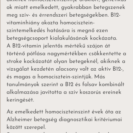
ok miatt emelkedett, gyakrabban betegszenek
meg szív- és érrendszeri betegségekben. B12-
vitaminhiány okozta homocisztein-
szintemelkedés hatására is megnő ezen
betegségcsoport kialakulásának kockázata.
A B12-vitamin jelentős mértékű szájon át
történő pótlása nagymértékben csökkentette a
stroke kockázatát olyan betegeknél, akiknek a
vizsgálat kezdetén alacsony volt az aktív B12-,
és magas a homocisztein-szintjük. Más
tanulmányok szerint a B12 és folsav kombinált
alkalmazása javította a szív koszorús ereinek
keringését.
Az emelkedett homociszteinszint évek óta az
Alzheimer betegség diagnosztikai kritériumai
között szerepel.