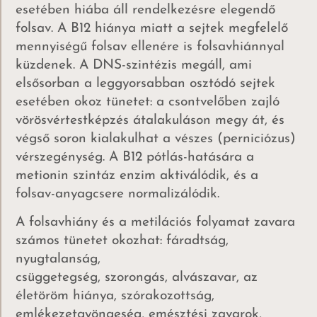
esetében hiába áll rendelkezésre elegendő
folsav. A B12 hiánya miatt a sejtek megfelelő
mennyiségű folsav ellenére is folsavhiánnyal
küzdenek. A DNS-szintézis megáll, ami
elsősorban a leggyorsabban osztódó sejtek
esetében okoz tünetet: a csontvelőben zajló
vörösvértestképzés átalakuláson megy át, és
végső soron kialakulhat a vészes (perniciózus)
vérszegénység. A B12 pótlás-hatására a
metionin szintáz enzim aktiválódik, és a
folsav-anyagcsere normalizálódik.
A folsavhiány és a metilációs folyamat zavara
számos tünetet okozhat: fáradtság,
nyugtalanság,
csüggetegség, szorongás, alvászavar, az
életöröm hiánya, szórakozottság,
emlékezetgyöngeség, emésztési zavarok,