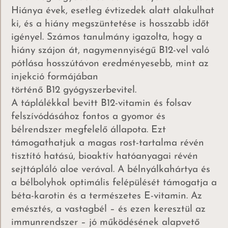
Hiánya évek, esetleg évtizedek alatt alakulhat
ki, és a hiány megszüntetése is hosszabb időt
igényel. Számos tanulmány igazolta, hogy a
hiány szájon át, nagymennyiségű B12-vel való
pótlása hosszútávon eredményesebb, mint az
injekció formájában
történő B12 gyógyszerbevitel.
A táplálékkal bevitt B12-vitamin és folsav
felszívódásához fontos a gyomor és
bélrendszer megfelelő állapota. Ezt
támogathatjuk a magas rost-tartalma révén
tisztító hatású, bioaktív hatóanyagai révén
sejttápláló aloe verával. A bélnyálkahártya és
a bélbolyhok optimális felépülését támogatja a
béta-karotin és a természetes E-vitamin. Az
emésztés, a vastagbél – és ezen keresztül az
immunrendszer – jó működésének alapvető