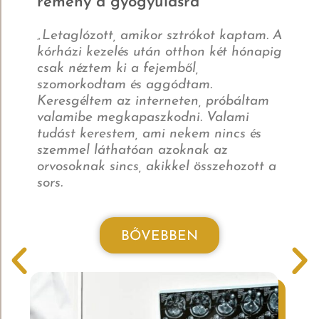
remény a gyógyulásra
„Letaglózott, amikor sztrókot kaptam. A
K
kórházi kezelés után otthon két hónapig
k
csak néztem ki a fejemből,
a
szomorkodtam és aggódtam.
a
Keresgéltem az interneten, próbáltam
V
valamibe megkapaszkodni. Valami
t
tudást kerestem, ami nekem nincs és
f
szemmel láthatóan azoknak az
n
orvosoknak sincs, akikkel összehozott a
e
sors.
BŐVEBBEN