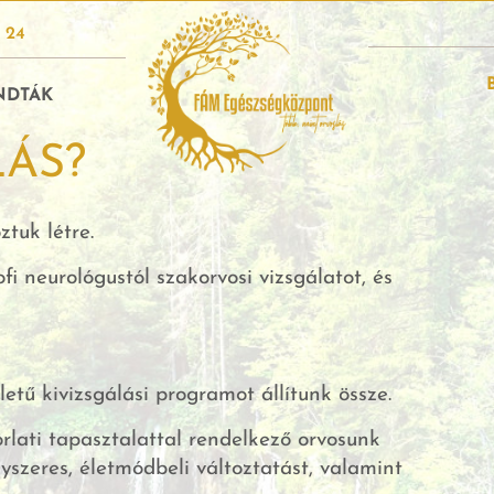
4 24
NDTÁK
LÁS?
tuk létre.
fi neurológustól szakorvosi vizsgálatot, és
életű kivizsgálási programot állítunk össze.
rlati tapasztalattal rendelkező orvosunk
gyszeres, életmódbeli változtatást, valamint