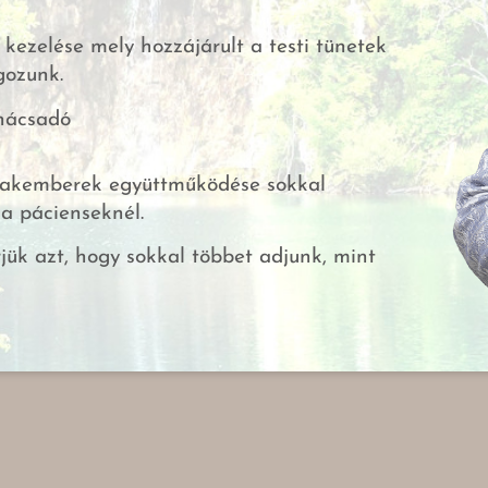
k kezelése mely hozzájárult a testi tünetek
gozunk.
nácsadó
a szakemberek együttműködése sokkal
a pácienseknél.
ük azt, hogy sokkal többet adjunk, mint