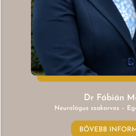
Dr Fábián M
Neurológus szakorvos – Eg
BŐVEBB INFOR