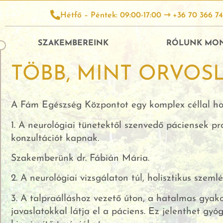
Hétfő – Péntek: 09:00-17:00 ⇾ +36 70 366 7
SZAKEMBEREINK
RÓLUNK MO
TÖBB, MINT ORVOS
A Fám Egészség Központot egy komplex céllal hoz
1. A neurológiai tünetektől szenvedő páciensek pro
konzultációt kapnak.
Szakemberünk dr. Fábián Mária.
2. A neurológiai vizsgálaton túl, holisztikus szeml
3. A talpraálláshoz vezető úton, a hatalmas gyako
javaslatokkal látja el a páciens. Ez jelenthet gyó