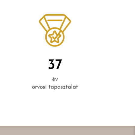
37
év
orvosi tapasztalat