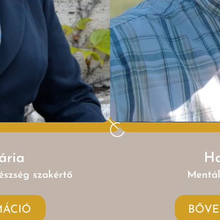
ária
Ha
észség szakértő
Mentál
MÁCIÓ
BŐVE