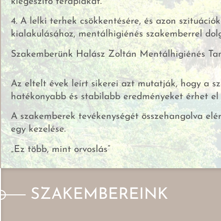
kiegészítő terápiákat.
4. A lelki terhek csökkentésére, és azon szituáció
kialakulásához, mentálhigiénés szakemberrel dol
Szakemberünk Halász Zoltán Mentálhigiénés Ta
Az eltelt évek leírt sikerei azt mutatják, hogy 
hatékonyabb és stabilabb eredményeket érhet el 
A szakemberek tevékenységét összehangolva elérj
egy kezelése.
„Ez több, mint orvoslás”
SZAKEMBEREINK