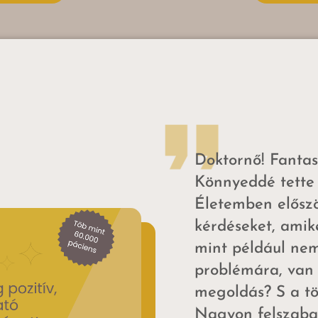
Doktornő! Fantasz
Könnyeddé tette 
Életemben előszö
kérdéseket, amik
mint például nem
problémára, van 
megoldás? S a tö
Nagyon felszabad