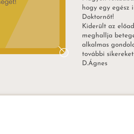
hogy egy egész 
Doktornőt!
Kiderült az előad
meghallja betege
alkalmas gondolat
további sikereket
D.Ágnes