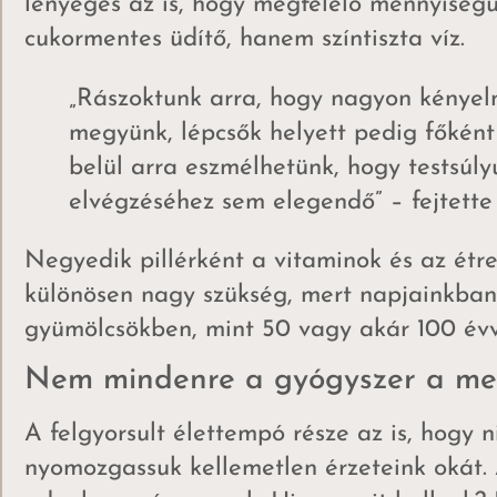
lényeges az is, hogy megfelelő mennyiségű
cukormentes üdítő, hanem színtiszta víz.
„Rászoktunk arra, hogy nagyon kényel
megyünk, lépcsők helyett pedig főként
belül arra eszmélhetünk, hogy testsú
elvégzéséhez sem elegendő” – fejtette
Negyedik pillérként a vitaminok és az étr
különösen nagy szükség, mert napjainkban
gyümölcsökben, mint 50 vagy akár 100 évve
Nem mindenre a gyógyszer a me
A felgyorsult élettempó része az is, hogy ni
nyomozgassuk kellemetlen érzeteink okát. 