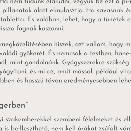
Ha nem tudunk elaludni, vegyük be ezt a piru
er pillanatok alatt elmulasztja. Ha savasnak
tabletta. És valóban, lehet, hogy a tünetek 
vissza fognak köszönni.
s megközelítésében hiszek, azt vallom, hogy m
alódi gyökerét. És nemcsak a testben, hanem
ból, mint gondolnánk. Gyógyszerekre szükség
gyógyítani, és mi az, amit mással, például vit
sebben és hosszú távon eredményesebben lehe
gerben”
gyi szakemberekkel szembeni félelmeket és e
is beilleszthető, nem kell órákat zsúfolt vár