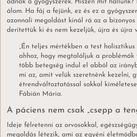
adnak a gyógyszerek. Hiszen mit hallunk? 
álom. Ha fáj a fejünk, ez és ez a gyógysz
azonnali megoldást kínál rá az a bizonyos 
derítettük ki és nem kezeljük, újra és újra 
„Én teljes mértékben a test holisztiku
ahhoz, hogy megtaláljuk a problémák v
több betegség indul el abból az irány
mi az, amit velük szeretnénk kezelni, 
étrendváltoztatással sokkal kímélete
Fábián Mária.
A páciens nem csak „csepp a ten
Ideje félretenni az orvosokkal, egészségü
megoldás létezik, ami az egyéni életmódba 