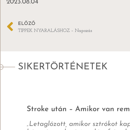
2023.08.04
ELŐZŐ
TIPPEK NYARALÁSHOZ – Napozás
SIKERTÖRTÉNETEK
Stroke után – Amikor van re
„Letaglózott, amikor sztrókot ka