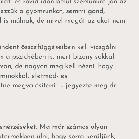
lát, és rövid időn belül szemünkre jön az
 érezzük a gyomrunkat, semmi gond,
el is múlnak, de mivel magát az okot nem
indent összefüggéseiben kell vizsgálni
 a pszichében is, mert bizony sokkal
 van, de nagyon meg kell nézni, hogy
aminokkal, életmód- és
tne megvalósítani” – jegyezte meg dr.
llenérzéseket. Ma már számos olyan
ótermekben ülni, hogy sorra kerüljünk,