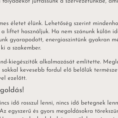
 folyadékot juttassunk a szervezetünkbe, am
mes életet élünk. Lehetőség szerint mindenh
 a liftet használjuk. Ha nem szánunk külön i
lyunk gyarapodott, energiaszintünk gyakran 
 ki a szakember.
end-kiegészítők alkalmazását említette. Megl
 sokkal kevesebb fordul elő belőlük termész
l ezelőtt.
goldás!
ncs idő rosszul lenni, nincs idő betegnek lenn
Az egyszerű és gyors megoldásokra törekszünk