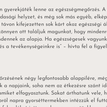
n gyerekjáték lenne az egészségmegőrzés. A
zdasági helyzet, és még sok más egyéb, elkép
 távon kifejezetten sok kárt okoz egészségi 
önnyen ott találjuk magunkat, hogy mindenre 
dennek az alapja. Ha egészségesek vagyunk, 
és a tevékenységeinkre is” – hívta fel a figy
gőrzésének négy legfontosabb alappilére, mé
k a napjaink, soha nem az étkezésre szánt idő
miket elfogyasztunk. Sokat árthatunk vele, h
pról napra gyorséttermekben intézzük el fut