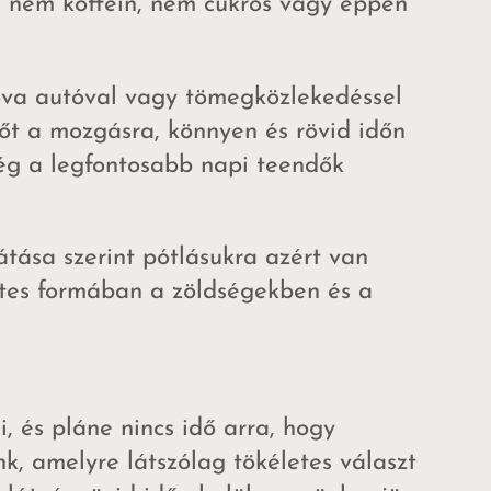
i nem koffein, nem cukros vagy éppen
ova autóval vagy tömegközlekedéssel
dőt a mozgásra, könnyen és rövid időn
még a legfontosabb napi teendők
átása szerint pótlásukra azért van
etes formában a zöldségekben és a
i, és pláne nincs idő arra, hogy
, amelyre látszólag tökéletes választ