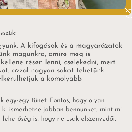
sszük:
gyunk. A kifogások és a magyarázatok
lnünk magunkra, amire meg is
kellene résen lenni, cselekedni, mert
at, azzal nagyon sokat tehetünk
 elkerülhetjük a komolyabb
k egy-egy tünet. Fontos, hogy olyan
t ki ismerhetne jobban bennünket, mint mi
 lehetőség is, hogy ne csak elszenvedői,