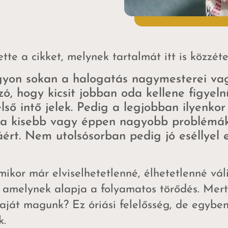
e a cikket, melynek tartalmát itt is közzéte
gyon sokan a halogatás nagymesterei va
zó, hogy kicsit jobban oda kellene figye
ső intő jelek. Pedig a legjobban ilyenkor 
k a kisebb vagy éppen nagyobb problémák
áért. Nem utolsósorban pedig jó eséllyel
ikor már elviselhetetlenné, élhetetlenné váli
, amelynek alapja a folyamatos törődés. Mer
aját magunk? Ez óriási felelősség, de egyben
k.