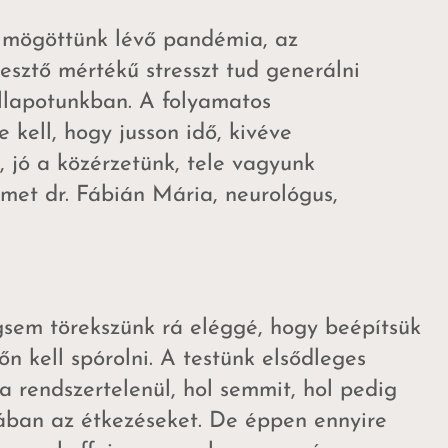
 mögöttünk lévő pandémia, az
esztő mértékű stresszt tud generálni
állapotunkban. A folyamatos
kell, hogy jusson idő, kivéve
jó a közérzetünk, tele vagyunk
elmet dr. Fábián Mária, neurológus,
gsem törekszünk rá eléggé, hogy beépítsük
n kell spórolni. A testünk elsődleges
a rendszertelenül, hol semmit, hol pedig
tában az étkezéseket. De éppen ennyire