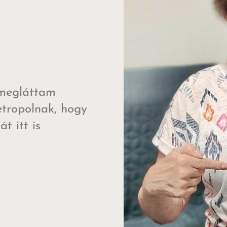
 megláttam
tropolnak, hogy
t itt is