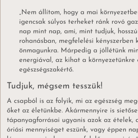
„Nem állítom, hogy a mai környezetbe
igencsak súlyos terheket ránk rovó ga
nap mint nap, ami, mint tudjuk, hosszú
rohanásban, megfelelési kényszerben k
önmagunkra. Márpedig a jóllétünk min
energiával, az kihat a környezetünkre 
egészségszakértő.
Tudjuk, mégsem tesszük!
A csapból is az folyik, mi az egészség me
őket az életünkbe. Akármennyire is sietőse
tápanyagforrásai ugyanis azok az ételek, a
óriási mennyiséget eszünk, vagy éppen na