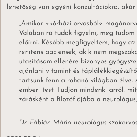
lehetőség van egyéni konzultációkra, akár 
„Amikor »kórházi orvosból« magánorvo
Valóban rá tudok figyelni, meg tudom 
előírni. Később megfigyeltem, hogy az
renitens páciensek, akik nem megszoko
utasításom ellenére bizonyos gyógysze
ajánlani vitamint és táplálékkiegészít
tartsunk fenn a rohanó világban élve.
emberi test. Tudjon mindenki arról, mi
zárásként a filozófiájába a neurológus
Dr. Fábián Mária neurológus szakorvos