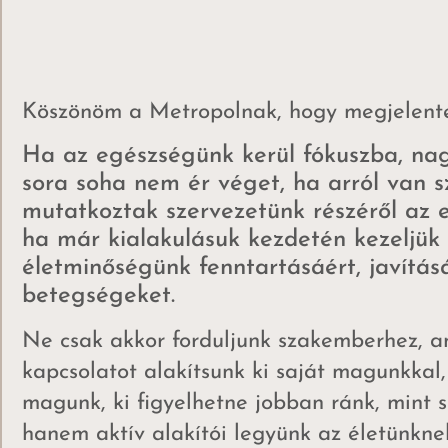
Köszönöm a Metropolnak, hogy megjelentett
Ha az egészségünk kerül fókuszba, na
sora soha nem ér véget, ha arról van s
mutatkoztak szervezetünk részéről az el
ha már kialakulásuk kezdetén kezeljü
életminőségünk fenntartásáért, javítás
betegségeket.
Ne csak akkor forduljunk szakemberhez, am
kapcsolatot alakítsunk ki saját magunkkal
magunk, ki figyelhetne jobban ránk, mint s
hanem aktív alakítói legyünk az életünkne