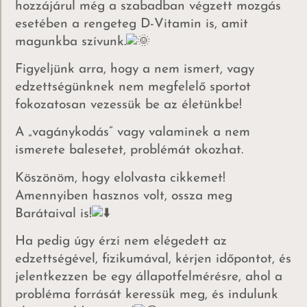
hozzájárul még a szabadban végzett mozgás
esetében a rengeteg D-Vitamin is, amit
magunkba szívunk.
Figyeljünk arra, hogy a nem ismert, vagy
edzettségünknek nem megfelelő sportot
fokozatosan vezessük be az életünkbe!
A „vagánykodás” vagy valaminek a nem
ismerete balesetet, problémát okozhat.
Köszönöm, hogy elolvasta cikkemet!
Amennyiben hasznos volt, ossza meg
Barátaival is!
Ha pedig úgy érzi nem elégedett az
edzettségével, fizikumával, kérjen időpontot, és
jelentkezzen be egy állapotfelmérésre, ahol a
probléma forrását keressük meg, és indulunk