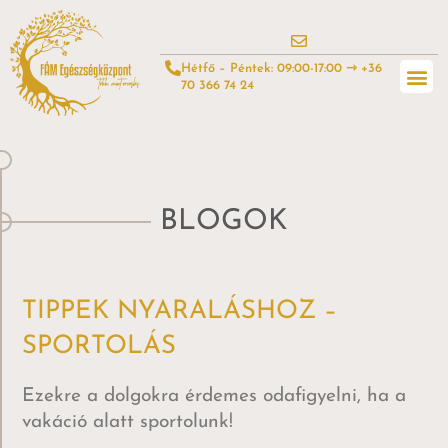
Hétfő – Péntek: 09:00-17:00 ⇾ +36
70 366 74 24
BLOGOK
TIPPEK NYARALÁSHOZ –
SPORTOLÁS
Ezekre a dolgokra érdemes odafigyelni, ha a
vakáció alatt sportolunk!