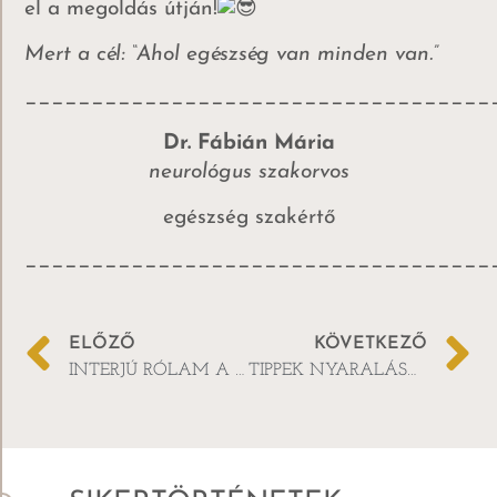
el a megoldás útján!
Mert a cél: “Ahol egészség van minden van.”
___________________________________
Dr. Fábián Mária
neurológus szakorvos
egészség szakértő
___________________________________
ELŐZŐ
KÖVETKEZŐ
INTERJÚ RÓLAM A METROPOLBAN!
TIPPEK NYARALÁSHOZ – Étkezés a vakáció alatt