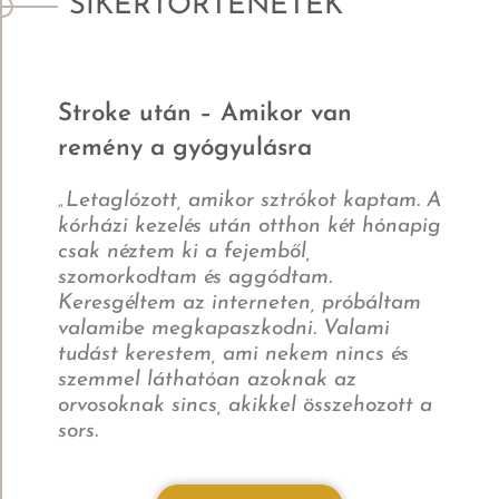
SIKERTÖRTÉNETEK
Stroke után – Amikor van
A
remény a gyógyulásra
„Letaglózott, amikor sztrókot kaptam. A
K
kórházi kezelés után otthon két hónapig
k
csak néztem ki a fejemből,
a
szomorkodtam és aggódtam.
a
Keresgéltem az interneten, próbáltam
V
valamibe megkapaszkodni. Valami
t
tudást kerestem, ami nekem nincs és
f
szemmel láthatóan azoknak az
n
orvosoknak sincs, akikkel összehozott a
e
sors.