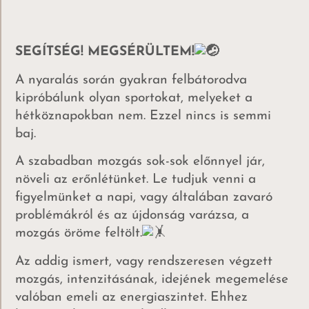
SEGÍTSÉG! MEGSÉRÜLTEM!
A nyaralás során gyakran felbátorodva
kipróbálunk olyan sportokat, melyeket a
hétköznapokban nem. Ezzel nincs is semmi
baj.
A szabadban mozgás sok-sok előnnyel jár,
növeli az erőnlétünket. Le tudjuk venni a
figyelmünket a napi, vagy általában zavaró
problémákról és az újdonság varázsa, a
mozgás öröme feltölt.
Az
addig ismert, vagy rendszeresen végzett
mozgás, intenzitásának, idejének megemelése
valóban emeli az energiaszintet. Ehhez